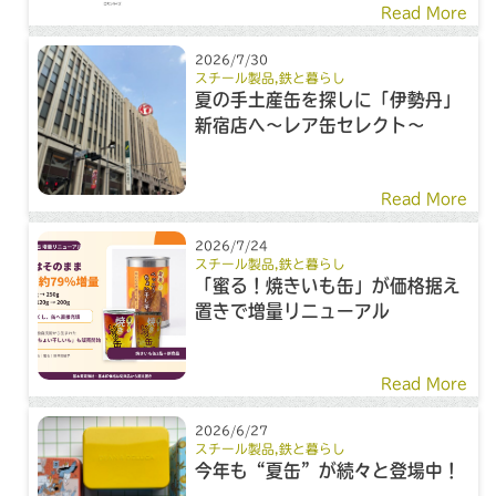
Read More
2026/7/30
スチール製品
,
鉄と暮らし
夏の手土産缶を探しに「伊勢丹」
新宿店へ～レア缶セレクト～
Read More
2026/7/24
スチール製品
,
鉄と暮らし
「蜜る！焼きいも缶」が価格据え
置きで増量リニューアル
Read More
2026/6/27
スチール製品
,
鉄と暮らし
今年も“夏缶”が続々と登場中！