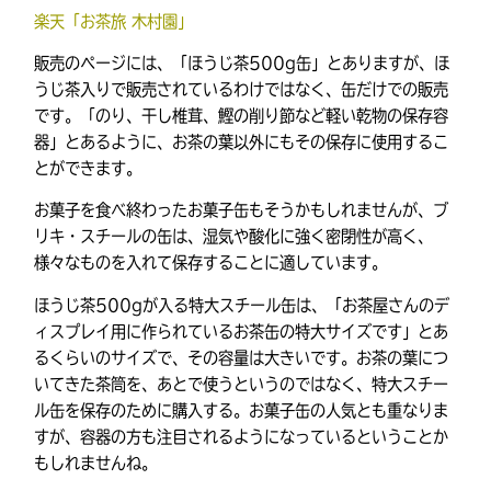
楽天「お茶旅 木村園」
販売のページには、「ほうじ茶500g缶」とありますが、ほ
うじ茶入りで販売されているわけではなく、缶だけでの販売
です。「のり、干し椎茸、鰹の削り節など軽い乾物の保存容
器」とあるように、お茶の葉以外にもその保存に使用するこ
とができます。
お菓子を食べ終わったお菓子缶もそうかもしれませんが、ブ
リキ・スチールの缶は、湿気や酸化に強く密閉性が高く、
様々なものを入れて保存することに適しています。
ほうじ茶500gが入る特大スチール缶は、「お茶屋さんのデ
ィスプレイ用に作られているお茶缶の特大サイズです」とあ
るくらいのサイズで、その容量は大きいです。お茶の葉につ
いてきた茶筒を、あとで使うというのではなく、特大スチー
ル缶を保存のために購入する。お菓子缶の人気とも重なりま
すが、容器の方も注目されるようになっているということか
もしれませんね。