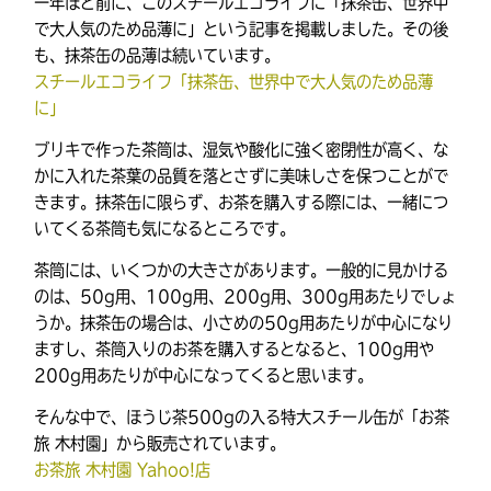
一年ほど前に、このスチールエコライフに「抹茶缶、世界中
で大人気のため品薄に」という記事を掲載しました。その後
も、抹茶缶の品薄は続いています。
スチールエコライフ「抹茶缶、世界中で大人気のため品薄
に」
ブリキで作った茶筒は、湿気や酸化に強く密閉性が高く、な
かに入れた茶葉の品質を落とさずに美味しさを保つことがで
きます。抹茶缶に限らず、お茶を購入する際には、一緒につ
いてくる茶筒も気になるところです。
茶筒には、いくつかの大きさがあります。一般的に見かける
のは、50g用、100g用、200g用、300g用あたりでしょ
うか。抹茶缶の場合は、小さめの50g用あたりが中心になり
ますし、茶筒入りのお茶を購入するとなると、100g用や
200g用あたりが中心になってくると思います。
そんな中で、ほうじ茶500gの入る特大スチール缶が「お茶
旅 木村園」から販売されています。
お茶旅 木村園 Yahoo!店