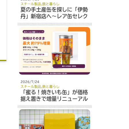
スチール製品
,
鉄と暮らし
夏の手土産缶を探しに「伊勢
丹」新宿店へ～レア缶セレク
ト～
2026/7/24
スチール製品
,
鉄と暮らし
「蜜る！焼きいも缶」が価格
据え置きで増量リニューアル