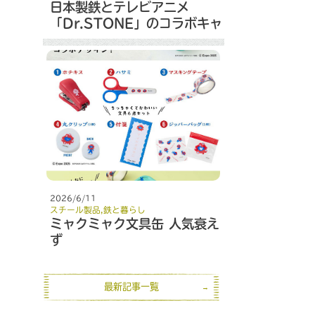
日本製鉄とテレビアニメ
「Dr.STONE」のコラボキャ
ンペーン
2026/6/11
スチール製品
,
鉄と暮らし
ミャクミャク文具缶 人気衰え
ず
最新記事一覧