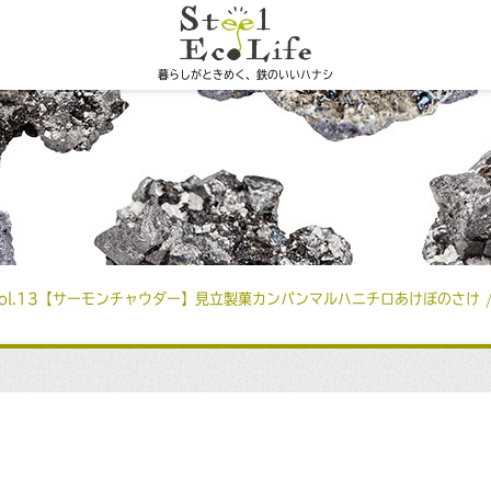
暮らしがときめく、鉄のいいハナシ
ol.13【サーモンチャウダー】見立製菓カンパンマルハニチロあけぼのさけ