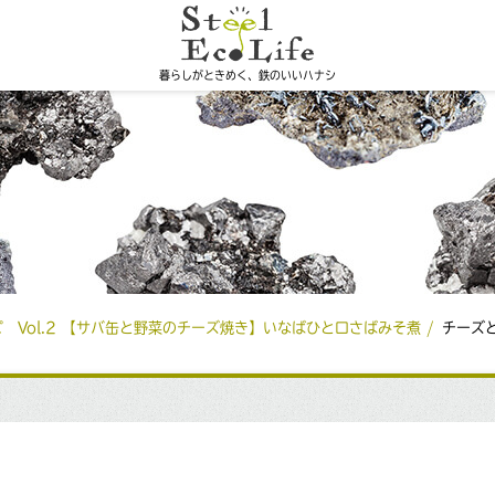
暮らしがときめく、鉄のいいハナシ
 Vol.2 【サバ缶と野菜のチーズ焼き】いなばひと口さばみそ煮
チーズ