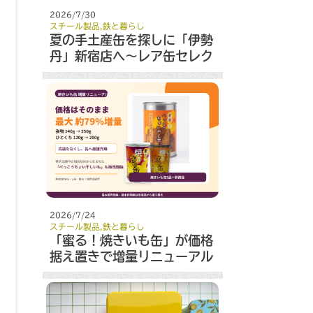
2026/7/30
スチール製品
,
鉄と暮らし
夏の手土産缶を探しに「伊勢
丹」新宿店へ～レア缶セレク
ト～
2026/7/24
スチール製品
,
鉄と暮らし
「蜜る！焼きいも缶」が価格
据え置きで増量リニューアル