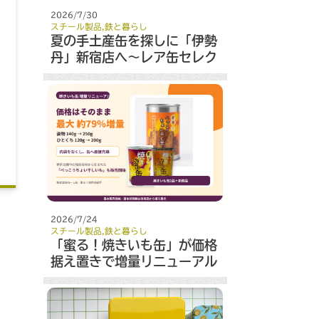
2026/7/30
スチール製品
,
鉄と暮らし
夏の手土産缶を探しに「伊勢
丹」新宿店へ～レア缶セレク
ト～
2026/7/24
スチール製品
,
鉄と暮らし
「蜜る！焼きいも缶」が価格
据え置きで増量リニューアル