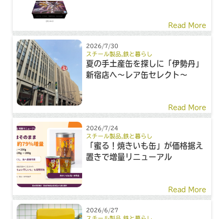
Read More
2026/7/30
スチール製品
,
鉄と暮らし
夏の手土産缶を探しに「伊勢丹」
新宿店へ～レア缶セレクト～
Read More
2026/7/24
スチール製品
,
鉄と暮らし
「蜜る！焼きいも缶」が価格据え
置きで増量リニューアル
Read More
2026/6/27
スチール製品
,
鉄と暮らし