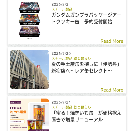
2026/8/3
スチール製品
ガンダムガンプラパッケージアー
トクッキー缶 予約受付開始
Read More
2026/7/30
スチール製品
,
鉄と暮らし
夏の手土産缶を探しに「伊勢丹」
新宿店へ～レア缶セレクト～
Read More
2026/7/24
スチール製品
,
鉄と暮らし
「蜜る！焼きいも缶」が価格据え
置きで増量リニューアル