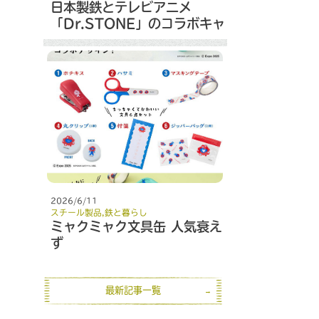
日本製鉄とテレビアニメ
「Dr.STONE」のコラボキャ
ンペーン
2026/6/11
スチール製品
,
鉄と暮らし
ミャクミャク文具缶 人気衰え
ず
最新記事一覧