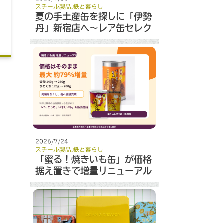
スチール製品
,
鉄と暮らし
夏の手土産缶を探しに「伊勢
丹」新宿店へ～レア缶セレク
ト～
2026/7/24
スチール製品
,
鉄と暮らし
「蜜る！焼きいも缶」が価格
据え置きで増量リニューアル