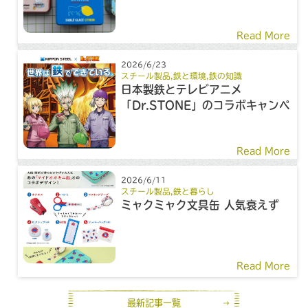
Read More
2026/6/23
スチール製品
,
鉄と環境
,
鉄の知識
日本製鉄とテレビアニメ
「Dr.STONE」のコラボキャンペ
ーン
Read More
2026/6/11
スチール製品
,
鉄と暮らし
ミャクミャク文具缶 人気衰えず
Read More
最新記事一覧