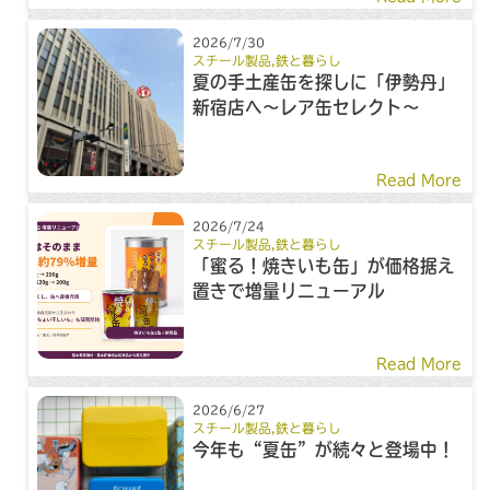
2026/7/30
スチール製品
,
鉄と暮らし
夏の手土産缶を探しに「伊勢丹」
新宿店へ～レア缶セレクト～
Read More
2026/7/24
スチール製品
,
鉄と暮らし
「蜜る！焼きいも缶」が価格据え
置きで増量リニューアル
Read More
2026/6/27
スチール製品
,
鉄と暮らし
今年も“夏缶”が続々と登場中！