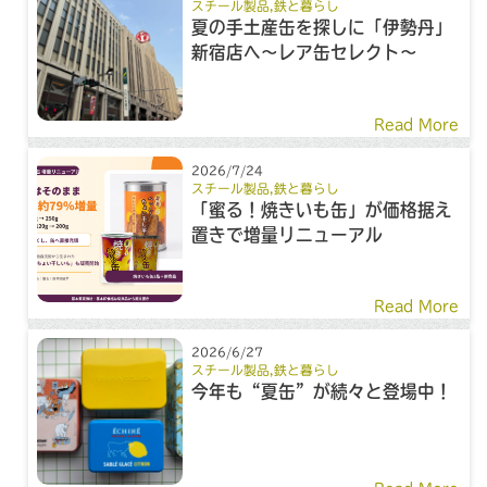
スチール製品
,
鉄と暮らし
夏の手土産缶を探しに「伊勢丹」
新宿店へ～レア缶セレクト～
Read More
2026/7/24
スチール製品
,
鉄と暮らし
「蜜る！焼きいも缶」が価格据え
置きで増量リニューアル
Read More
2026/6/27
スチール製品
,
鉄と暮らし
今年も“夏缶”が続々と登場中！