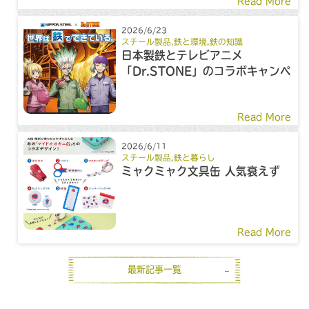
Read More
2026/6/23
スチール製品
,
鉄と環境
,
鉄の知識
日本製鉄とテレビアニメ
「Dr.STONE」のコラボキャンペ
ーン
Read More
2026/6/11
スチール製品
,
鉄と暮らし
ミャクミャク文具缶 人気衰えず
Read More
最新記事一覧