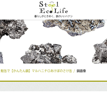
暮らしがときめく、鉄のいいハナシ
.9 鮭缶で【かんたん鍋】マルハニチロあけぼのさけ缶
鍋画像