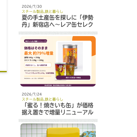
2026/7/30
スチール製品
,
鉄と暮らし
夏の手土産缶を探しに「伊勢
丹」新宿店へ～レア缶セレク
ト～
2026/7/24
スチール製品
,
鉄と暮らし
「蜜る！焼きいも缶」が価格
据え置きで増量リニューアル