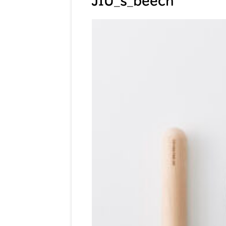
JIU_s_beech