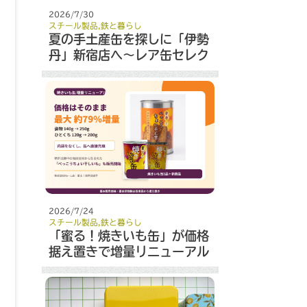
2026/7/30
スチール製品
,
鉄と暮らし
夏の手土産缶を探しに「伊勢
丹」新宿店へ～レア缶セレク
ト～
2026/7/24
スチール製品
,
鉄と暮らし
「蜜る！焼きいも缶」が価格
据え置きで増量リニューアル