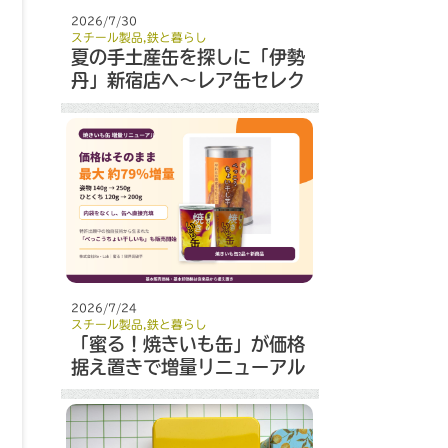
2026/7/30
スチール製品
,
鉄と暮らし
夏の手土産缶を探しに「伊勢
丹」新宿店へ～レア缶セレク
ト～
2026/7/24
スチール製品
,
鉄と暮らし
「蜜る！焼きいも缶」が価格
据え置きで増量リニューアル