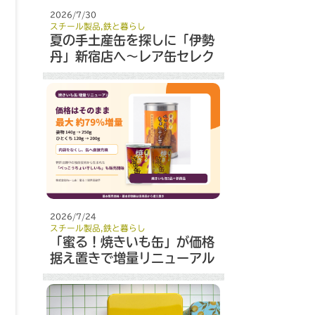
2026/7/30
スチール製品
,
鉄と暮らし
夏の手土産缶を探しに「伊勢
丹」新宿店へ～レア缶セレク
ト～
2026/7/24
スチール製品
,
鉄と暮らし
「蜜る！焼きいも缶」が価格
据え置きで増量リニューアル