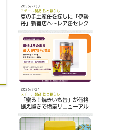
2026/7/30
スチール製品
,
鉄と暮らし
夏の手土産缶を探しに「伊勢
丹」新宿店へ～レア缶セレク
ト～
2026/7/24
スチール製品
,
鉄と暮らし
「蜜る！焼きいも缶」が価格
据え置きで増量リニューアル