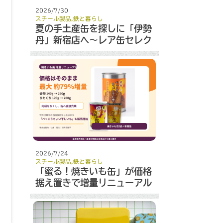
2026/7/30
スチール製品
,
鉄と暮らし
夏の手土産缶を探しに「伊勢
丹」新宿店へ～レア缶セレク
ト～
2026/7/24
スチール製品
,
鉄と暮らし
「蜜る！焼きいも缶」が価格
据え置きで増量リニューアル