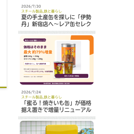
2026/7/30
スチール製品
,
鉄と暮らし
夏の手土産缶を探しに「伊勢
丹」新宿店へ～レア缶セレク
ト～
2026/7/24
スチール製品
,
鉄と暮らし
「蜜る！焼きいも缶」が価格
据え置きで増量リニューアル