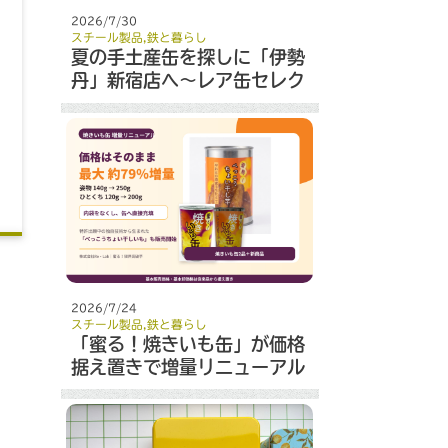
2026/7/30
スチール製品
,
鉄と暮らし
夏の手土産缶を探しに「伊勢
丹」新宿店へ～レア缶セレク
ト～
2026/7/24
スチール製品
,
鉄と暮らし
「蜜る！焼きいも缶」が価格
据え置きで増量リニューアル