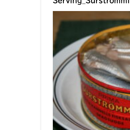
Serving_Surströmm