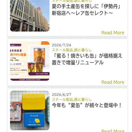
スチール製品
,
鉄と暮らし
夏の手土産缶を探しに「伊勢丹」
新宿店へ～レア缶セレクト～
Read More
2026/7/24
スチール製品
,
鉄と暮らし
「蜜る！焼きいも缶」が価格据え
置きで増量リニューアル
Read More
2026/6/27
スチール製品
,
鉄と暮らし
今年も“夏缶”が続々と登場中！
Read More