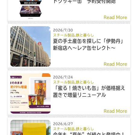
トクッキー缶 予約受付開始
Read More
2026/7/30
スチール製品
,
鉄と暮らし
夏の手土産缶を探しに「伊勢丹」
新宿店へ～レア缶セレクト～
Read More
2026/7/24
スチール製品
,
鉄と暮らし
「蜜る！焼きいも缶」が価格据え
置きで増量リニューアル
Read More
2026/6/27
スチール製品
,
鉄と暮らし
今年も“夏缶”が続々と登場中！