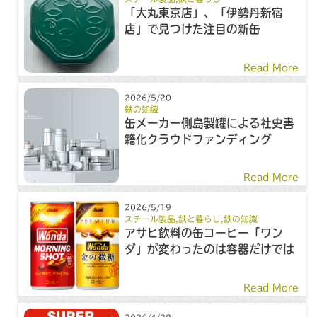
「大丸東京店」、「伊勢丹新宿
店」で見つけた注目の新缶
Read More
2026/5/20
鉄の知識
缶メーカー側島製罐による社史書
籍化クラウドファンディング
Read More
2026/5/19
スチール製品
,
鉄と暮らし
,
鉄の知識
アサヒ飲料の缶コーヒー「ワン
ダ」が変わったのは容器だけでは
ない！？
Read More